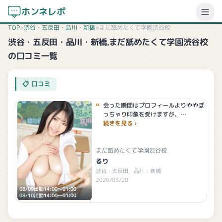
ホンネレポ
TOP
>
渋谷・五反田・品川・新橋
>
まだ舐めたくて学園渋谷校
渋谷・五反田・品川・新橋,まだ舐めたくて学園渋谷校
の口コミ一覧
口コミ
会った瞬間はプロフィールよりややぽ
っちゃり印象を受けますが、…
続きを見る
まだ舐めたくて学園渋谷校
るり
渋谷・五反田・品川・新橋
2026/03/20
08/09出勤
14:00〜01:00
08/10出勤
14:00〜01:00