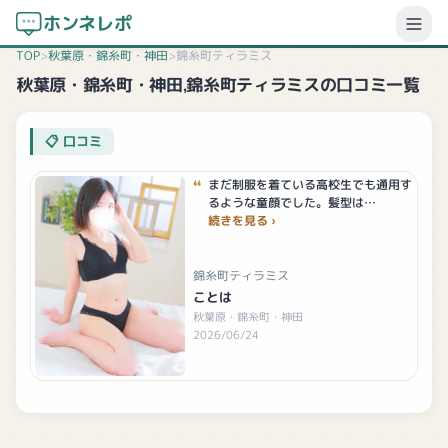
ホンネレポ
TOP
>
秋葉原・錦糸町・神田
>
錦糸町ティラミス
秋葉原・錦糸町・神田,錦糸町ティラミスの口コミ一覧
口コミ
まだ制服を着ている高校生でも通用す
るような童顔でした。髪型は…
続きを見る
錦糸町ティラミス
ことは
秋葉原・錦糸町・神田
2026/06/24